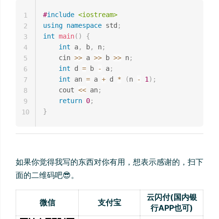
#
include
<iostream>
1
using
namespace
 std
;
2
int
main
(
)
{
3
int
 a
,
 b
,
 n
;
4
    cin 
>>
 a 
>>
 b 
>>
 n
;
5
int
 d 
=
 b 
-
 a
;
6
int
 an 
=
 a 
+
 d 
*
(
n 
-
1
)
;
7
    cout 
<<
 an
;
8
return
0
;
9
}
10
如果你觉得我写的东西对你有用，想表示感谢的，扫下
面的二维码吧😎。
云闪付(国内银
微信
支付宝
行APP也可)