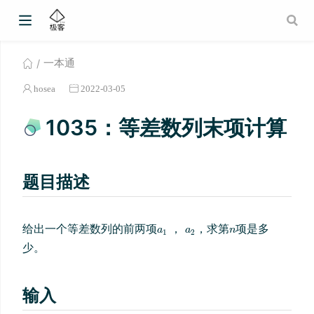
一本通
hosea
2022-03-05
1035：等差数列末项计算
题目描述
给出一个等差数列的前两项
，求第
项是多
，
少。
输入