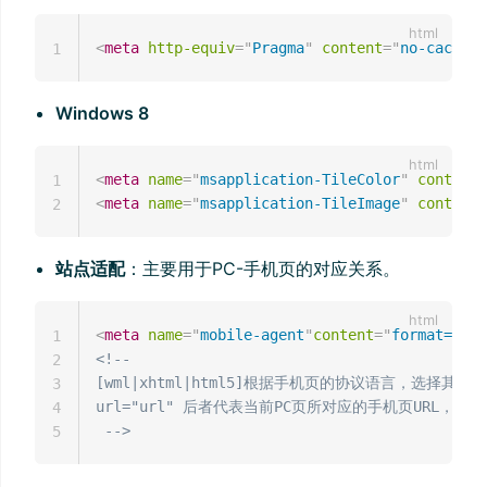
<
meta
http-equiv
=
"
Pragma
"
content
=
"
no-cache
"
>
1
Windows 8
<
meta
name
=
"
msapplication-TileColor
"
content
=
1
<
meta
name
=
"
msapplication-TileImage
"
content
=
2
站点适配
：主要用于PC-手机页的对应关系。
<
meta
name
=
"
mobile-agent
"
content
=
"
format=[wml
1
<!--

2
[wml|xhtml|html5]根据手机页的协议语言，选择其中一
3
url="url" 后者代表当前PC页所对应的手机页URL，两
4
 -->
5