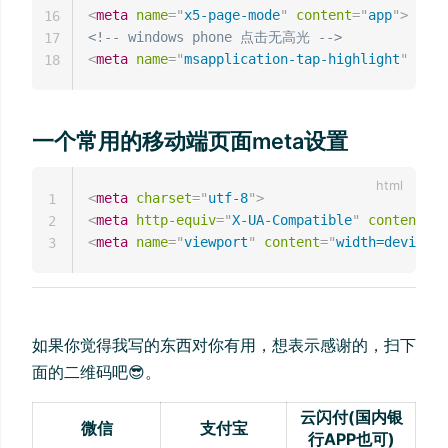
<
meta
name
=
"
x5-page-mode
"
content
=
"
app
"
>
16
<!-- windows phone 点击无高光 -->
17
<
meta
name
=
"
msapplication-tap-highlight
"
cont
18
一个常用的移动端页面meta设置
<
meta
charset
=
"
utf-8
"
>
1
<
meta
http-equiv
=
"
X-UA-Compatible
"
content
=
"
I
2
<
meta
name
=
"
viewport
"
content
=
"
width=device-w
3
如果你觉得我写的东西对你有用，想表示感谢的，扫下
面的二维码吧😎。
云闪付(国内银
微信
支付宝
行APP也可)