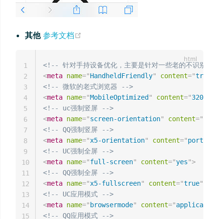
(opens new window)
其他
参考文档
<!-- 针对手持设备优化，主要是针对一些老的不识别view
1
<
meta
name
=
"
HandheldFriendly
"
content
=
"
true
"
>
2
<!-- 微软的老式浏览器 -->
3
<
meta
name
=
"
MobileOptimized
"
content
=
"
320
"
>
4
<!-- uc强制竖屏 -->
5
<
meta
name
=
"
screen-orientation
"
content
=
"
port
6
<!-- QQ强制竖屏 -->
7
<
meta
name
=
"
x5-orientation
"
content
=
"
portrait
8
<!-- UC强制全屏 -->
9
<
meta
name
=
"
full-screen
"
content
=
"
yes
"
>
10
<!-- QQ强制全屏 -->
11
<
meta
name
=
"
x5-fullscreen
"
content
=
"
true
"
>
12
<!-- UC应用模式 -->
13
<
meta
name
=
"
browsermode
"
content
=
"
application
14
<!-- QQ应用模式 -->
15