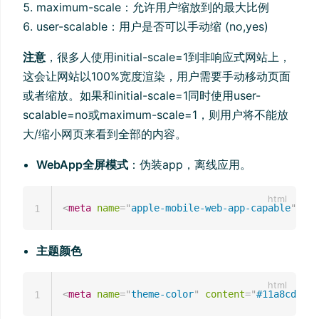
maximum-scale：允许用户缩放到的最大比例
user-scalable：用户是否可以手动缩 (no,yes)
注意
，很多人使用initial-scale=1到非响应式网站上，
这会让网站以100%宽度渲染，用户需要手动移动页面
或者缩放。如果和initial-scale=1同时使用user-
scalable=no或maximum-scale=1，则用户将不能放
大/缩小网页来看到全部的内容。
WebApp全屏模式
：伪装app，离线应用。
<
meta
name
=
"
apple-mobile-web-app-capable
"
con
1
主题颜色
<
meta
name
=
"
theme-color
"
content
=
"
#11a8cd
"
>
1