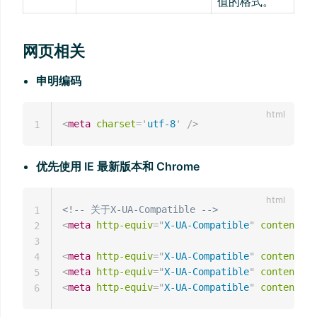
值的格式。
网页相关
申明编码
<
meta
charset
=
'
utf-8
'
/>
1
优先使用 IE 最新版本和 Chrome
<!-- 关于X-UA-Compatible -->
1
<
meta
http-equiv
=
"
X-UA-Compatible
"
content
=
"
I
2
3
<
meta
http-equiv
=
"
X-UA-Compatible
"
content
=
"
I
4
<
meta
http-equiv
=
"
X-UA-Compatible
"
content
=
"
I
5
<
meta
http-equiv
=
"
X-UA-Compatible
"
content
=
"
I
6