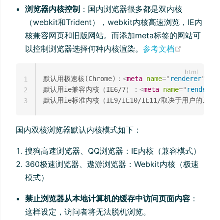
浏览器内核控制
：国内浏览器很多都是双内核
（webkit和Trident），webkit内核高速浏览，IE内
核兼容网页和旧版网站。而添加meta标签的网站可
(opens n
以控制浏览器选择何种内核渲染。
参考文档
默认用极速核(Chrome)：
<
meta
name
=
"
renderer
"
co
1
默认用ie兼容内核（IE6/7）：
<
meta
name
=
"
renderer
2
默认用ie标准内核（IE9/IE10/IE11/取决于用户的IE）
3
国内双核浏览器默认内核模式如下：
搜狗高速浏览器、QQ浏览器：IE内核（兼容模式）
360极速浏览器、遨游浏览器：Webkit内核（极速
模式）
禁止浏览器从本地计算机的缓存中访问页面内容
：
这样设定，访问者将无法脱机浏览。