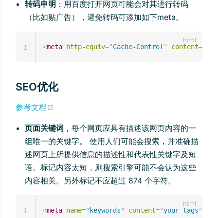
转码申明
：用百度打开网页可能会对其进行转码
（比如贴广告），避免转码可添加如下meta。
<
meta
http-equiv
=
"
Cache-Control
"
content
=
"
no-
1
SEO优化
(opens new window)
参考文档
页面关键词
，每个网页应具有描述该网页内容的一
组唯一的关键字。 使用人们可能会搜索，并准确描
述网页上所提供信息的描述性和代表性关键字及短
语。标记内容太短，则搜索引擎可能不会认为这些
内容相关。另外标记不应超过 874 个字符。
<
meta
name
=
"
keywords
"
content
=
"
your tags
"
/>
1