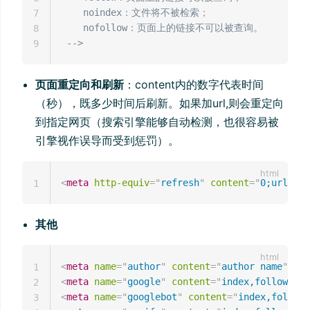
    noindex：文件将不被检索；

7
    nofollow：页面上的链接不可以被查询。

8
 -->
9
页面重定向和刷新
：content内的数字代表时间
（秒），既多少时间后刷新。如果加url,则会重定向
到指定网页（搜索引擎能够自动检测，也很容易被
引擎视作误导而受到惩罚）。
<
meta
http-equiv
=
"
refresh
"
content
=
"
0;url=
"
/
1
其他
<
meta
name
=
"
author
"
content
=
"
author name
"
/>
1
<
meta
name
=
"
google
"
content
=
"
index,follow
"
/>
2
<
meta
name
=
"
googlebot
"
content
=
"
index,follow
"
3