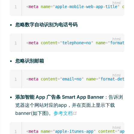
<
meta
name
=
"
apple-mobile-web-app-title
"
conte
1
忽略数字自动识别为电话号码
<
meta
content
=
"
telephone=no
"
name
=
"
format-det
1
忽略识别邮箱
<
meta
content
=
"
email=no
"
name
=
"
format-detecti
1
添加智能 App 广告条 Smart App Banner
：告诉浏
览器这个网站对应的app，并在页面上显示下载
(opens new window)
banner(如下图)。
参考文档
<
meta
name
=
"
apple-itunes-app
"
content
=
"
app-id
1