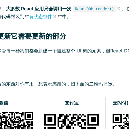
(o
中，
大多数 React 应用只会调用一次
。
ReactDOM.render()
(opens new window)
代码封装到**
有状态组件
**中。
 只更新它需要更新的部分
管每一秒我们都会新建一个描述整个 UI 树的元素，但React D
写的东西对你有用，想表示感谢的，扫下面的二维码吧😎。
微信
支付宝
云闪付(