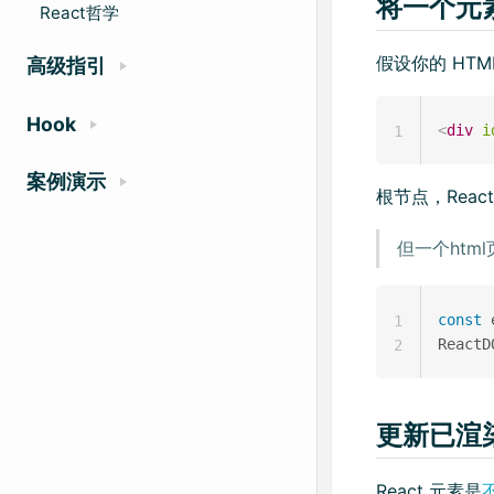
将一个元素
React哲学
假设你的 HT
高级指引
Hook
<
div
i
1
案例演示
根节点，Rea
但一个htm
const
 
1
ReactD
2
更新已渲
React 元素是