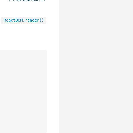
入
ReactDOM.render()