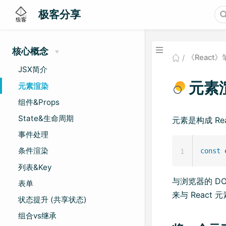
极客分享
核心概念
《React》
JSX简介
元素
元素渲染
组件&Props
State&生命周期
元素是构成 R
事件处理
条件渲染
const
 
1
列表&Key
与浏览器的 D
表单
来与 React
状态提升 (共享状态)
组合vs继承