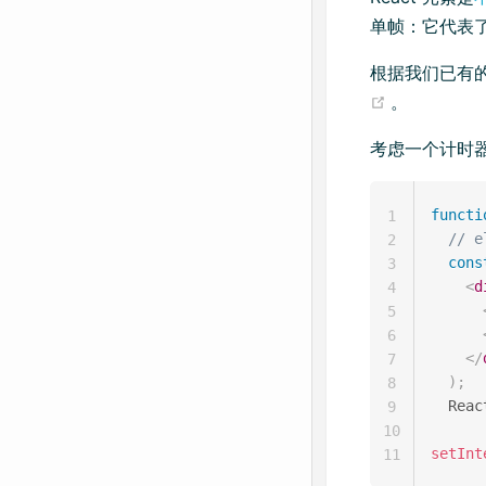
单帧：它代表了
根据我们已有的
(opens new
。
考虑一个计时
functi
1
// 
2
cons
3
<
d
4
5
6
</
7
)
;
8
  Reac
9
10
setInt
11