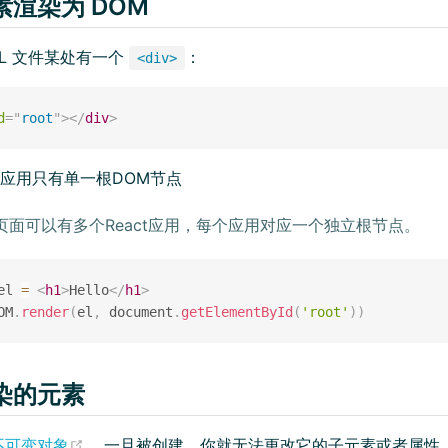
渲染为 DOM
ML 文件某处有一个
：
<div>
d
=
"
root
"
>
</
div
>
ct应用只有单一根DOM节点
l页面可以有多个React应用，每个应用对应一个独立根节点。
el 
=
<
h1
>
Hello
</
h1
>
OM
.
render
(
el
,
 document
.
getElementById
(
'root'
)
)
染的元素
(opens new window)
不可变对象
。一旦被创建，你就无法更改它的子元素或者属性