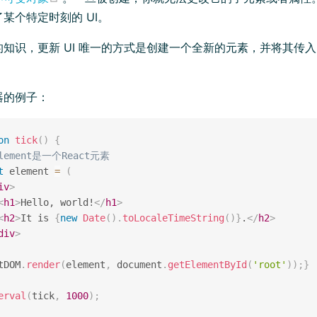
某个特定时刻的 UI。
知识，更新 UI 唯一的方式是创建一个全新的元素，并将其传
 window)
器的例子：
on
tick
(
)
{
element是一个React元素
t
 element 
=
(
iv
>
<
h1
>
Hello, world!
</
h1
>
<
h2
>
It is 
{
new
Date
(
)
.
toLocaleTimeString
(
)
}
.
</
h2
>
div
>
tDOM
.
render
(
element
,
 document
.
getElementById
(
'root'
)
)
;
}
erval
(
tick
,
1000
)
;