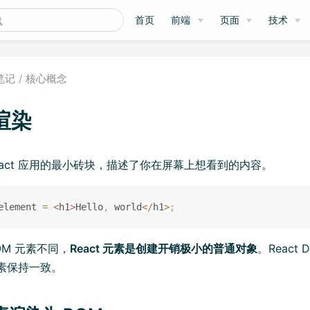
首页
前端
页面
技术
笔记
核心概念
渲染
eact 应用的最小砖块，描述了你在屏幕上想看到的内容。
element 
=
<
h1
>
Hello
,
 world
<
/
h1
>
;
OM 元素不同，
React 元素是创建开销极小的普通对象
。React
 元素保持一致。