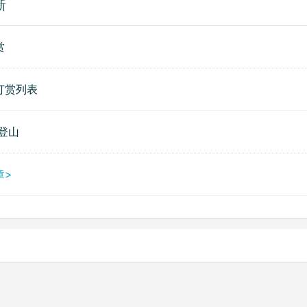
新
赏
打赏列表
：登山
章>