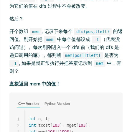
为它们的值在 dfs 过程中不会被改变。
然后？
开个数组
, 记录下来每个
的返
mem
dfs(pos,tleft)
回值。刚开始把
中每个值都设成
（代表没
mem
-1
访问过）。每次刚刚进入一个 dfs 前（我们的 dfs 是
递归调用的嘛），都判断
是否为
mem[pos][tleft]
, 如果是就正常执行并把答案记录到
中，否
-1
mem
则？
直接返回 mem 中的值！
C++ Version
Python Version
int
 n
,
 t
;
1
int
 tcost
[
103
]
,
 mget
[
103
]
;
2
int
 mem
[
103
]
[
1003
]
;
3