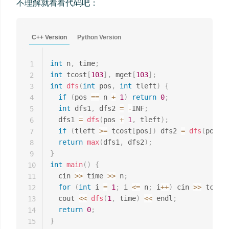
不理解就看看代码吧：
C++ Version
Python Version
int
 n
,
 time
;
1
int
 tcost
[
103
]
,
 mget
[
103
]
;
2
int
dfs
(
int
 pos
,
int
 tleft
)
{
3
if
(
pos 
==
 n 
+
1
)
return
0
;
4
int
 dfs1
,
 dfs2 
=
-
INF
;
5
  dfs1 
=
dfs
(
pos 
+
1
,
 tleft
)
;
6
if
(
tleft 
>=
 tcost
[
pos
]
)
 dfs2 
=
dfs
(
pos 
+
7
return
max
(
dfs1
,
 dfs2
)
;
8
}
9
int
main
(
)
{
10
  cin 
>>
 time 
>>
 n
;
11
for
(
int
 i 
=
1
;
 i 
<=
 n
;
 i
++
)
 cin 
>>
 tcost
12
  cout 
<<
dfs
(
1
,
 time
)
<<
 endl
;
13
return
0
;
14
}
15