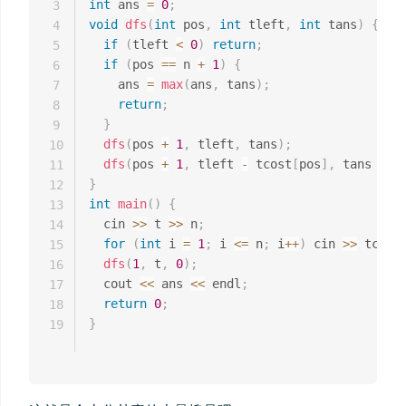
int
 ans 
=
0
;
3
void
dfs
(
int
 pos
,
int
 tleft
,
int
 tans
)
{
4
if
(
tleft 
<
0
)
return
;
5
if
(
pos 
==
 n 
+
1
)
{
6
    ans 
=
max
(
ans
,
 tans
)
;
7
return
;
8
}
9
dfs
(
pos 
+
1
,
 tleft
,
 tans
)
;
10
dfs
(
pos 
+
1
,
 tleft 
-
 tcost
[
pos
]
,
 tans 
+
 m
11
}
12
int
main
(
)
{
13
  cin 
>>
 t 
>>
 n
;
14
for
(
int
 i 
=
1
;
 i 
<=
 n
;
 i
++
)
 cin 
>>
 tcost
15
dfs
(
1
,
 t
,
0
)
;
16
  cout 
<<
 ans 
<<
 endl
;
17
return
0
;
18
}
19