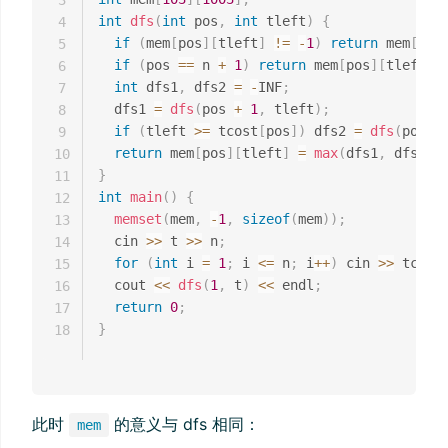
int
dfs
(
int
 pos
,
int
 tleft
)
{
4
if
(
mem
[
pos
]
[
tleft
]
!=
-
1
)
return
 mem
[
pos
5
if
(
pos 
==
 n 
+
1
)
return
 mem
[
pos
]
[
tleft
]
6
int
 dfs1
,
 dfs2 
=
-
INF
;
7
  dfs1 
=
dfs
(
pos 
+
1
,
 tleft
)
;
8
if
(
tleft 
>=
 tcost
[
pos
]
)
 dfs2 
=
dfs
(
pos 
+
9
return
 mem
[
pos
]
[
tleft
]
=
max
(
dfs1
,
 dfs2
)
;
10
}
11
int
main
(
)
{
12
memset
(
mem
,
-
1
,
sizeof
(
mem
)
)
;
13
  cin 
>>
 t 
>>
 n
;
14
for
(
int
 i 
=
1
;
 i 
<=
 n
;
 i
++
)
 cin 
>>
 tcost
15
  cout 
<<
dfs
(
1
,
 t
)
<<
 endl
;
16
return
0
;
17
}
18
此时
的意义与 dfs 相同：
mem