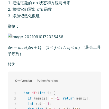
把这道题的 dp 状态和方程写出来
根据它们写出 dfs 函数
添加记忆化数组
举例：
（最长上升
子序列）
转为
C++ Version
Python Version
int
dfs
(
int
 i
)
{
1
if
(
mem
[
i
]
!=
-
1
)
return
 mem
[
i
]
;
2
int
 ret 
=
1
;
3