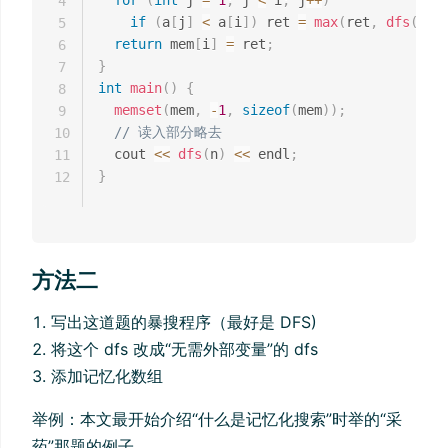
for
(
int
 j 
=
1
;
 j 
<
 i
;
 j
++
)
4
if
(
a
[
j
]
<
 a
[
i
]
)
 ret 
=
max
(
ret
,
dfs
(
j
)
5
return
 mem
[
i
]
=
 ret
;
6
}
7
int
main
(
)
{
8
memset
(
mem
,
-
1
,
sizeof
(
mem
)
)
;
9
// 读入部分略去
10
  cout 
<<
dfs
(
n
)
<<
 endl
;
11
}
12
方法二
写出这道题的暴搜程序（最好是 DFS)
将这个 dfs 改成“无需外部变量”的 dfs
添加记忆化数组
举例：本文最开始介绍“什么是记忆化搜索”时举的“采
药”那题的例子