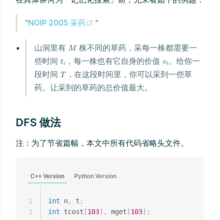
(opens new window)
"
NOIP 2005 采药
"
山洞里有
株不同的草药，采每一株都需要一
些时间
，每一株也有它自身的价值
。给你一
段时间
，在这段时间里，你可以采到一些草
药。让采到的草药的总价值最大。
DFS 做法
注：为了节省篇幅，本文中所有代码省略头文件。
C++ Version
Python Version
int
 n
,
 t
;
1
int
 tcost
[
103
]
,
 mget
[
103
]
;
2