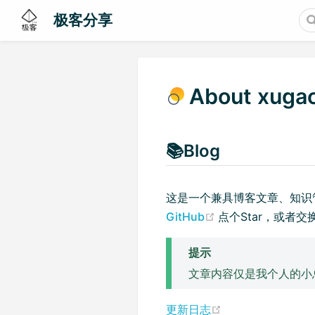
极客分享
About xugao
📚Blog
这是一个兼具博客文章、知识
(opens new wind
GitHub
点个Star，或者交
提示
文章内容仅是我个人的小
(opens new wind
更新日志