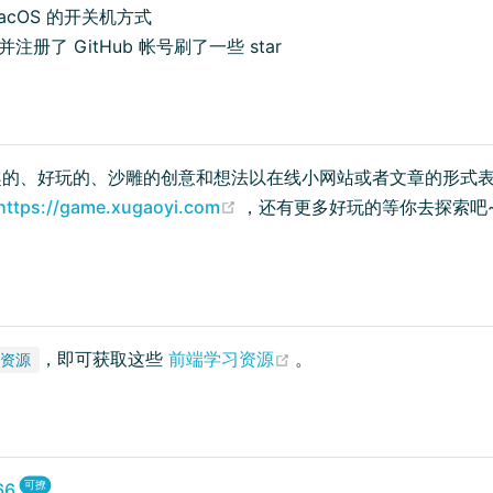
、macOS 的开关机方式
sh，并注册了 GitHub 帐号刷了一些 star
的、好玩的、沙雕的创意和想法以在线小网站或者文章的形式表达
(opens new window)
https://game.xugaoyi.com
，还有更多好玩的等你去探索吧
(opens new window)
，即可获取这些
前端学习资源
。
资源
66