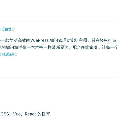
ew window)
(opens new window)
s new window)
一款简洁高效的VuePress 知识管理&博客 主题。旨在轻松打
你的知识海洋像一本本书一样清晰易读。配合多维索引，让每一
indow)
(opens new window)
e预览源码
、CSS、Vue、React 的拼写