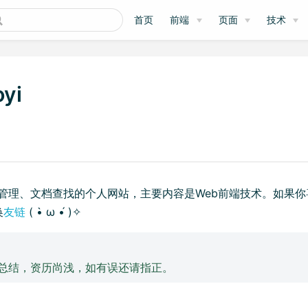
首页
前端
页面
技术
yi
管理、文档查找的个人网站，主要内容是Web前端技术。如果你
ow)
换
友链
( •̀ ω •́ )✧
总结，资历尚浅，如有误还请指正。
ow)