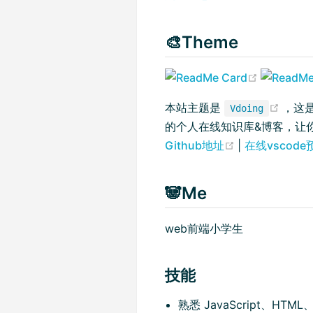
🎨Theme
(opens n
(open
本站主题是
，这是
Vdoing
的个人在线知识库&博客，让
(opens new w
Github地址
|
在线vscod
🐼Me
web前端小学生
技能
熟悉 JavaScript、HTML